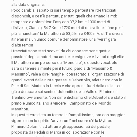
alla data originaria.
Poco cambia, sabato ci sarà tempo per testare i tre tracciati
disponibili, e ce n’è per tutti, per tutti quelli che amano la mtb
rampante e dolomitica: Easy con 37,2 km e 1000 metri di
dislivello, Classic, 54,7 Km e 1720 metri di dislivello e infine per i
più ‘smanettoni’ la Marathon di 83,5 km e 3400 m/dsl. Tre diversi
itinerari ma un unico comune denominatore: una “vera” gara
d’altri tempi!
I tracciati sono stati scovati da chi conosce bene gusti e
passioni degli amatori, ma anche le esigenze e i valori degli elite.
Il Marathon è un percorso da “Mondiale”, e questo vocabolo
sarà da tenere a mente per il futuro, parola di “Massimo &
Massimo”, vale a dire Panighel, consacrato all’organizzazione di
grandi eventi delle ruote grasse, e Debertolis, atleta nato con le
Pale di San Martino in faccia e che appena fuori dalla culla… era
già a derapare sui sentieri dolomitici della Valle di Primiero, in
Trentino ovviamente. Non dimentichiamo che Debertolis è stato il
primo e unico italiano a vincere il Campionato del Mondo
Marathon.
In queste terre c’era un tempo la Rampikissima, ora con maggior
vigore e con lo spirito “adventure” nel cuore c’è la Mythos
Primiero Dolomiti ad attrarre gli appassionati del pedale,
proposta da Pedali di Marca in collaborazione con le