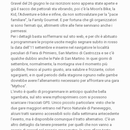
Gravel del 26 giugno le cui iscrizioni sono appena state aperte e
già il sacco dei pettorali sta vibrando, poi c’è la Moon’s Bike, la
Kid, l’Adventure e-bike e infine, da non sottovalutare per la “pace
familiare”, la Family Gourmet. E per fortuna che gli organizzatori
si sono fermati qui, altrimenti oltre alle ferie servivano anche i
permessi.
Per i dettagli basta soffermarsi sul sito web, e per chi è abituato
a programmare le proprie uscite meglio segnare subito in rosso
la data dell’11 settembre e inserire nel navigatore le località
peculiari di Fiera di Primiero, San Martino di Castrozza e se c’è
qualche dubbio anche le Pale di San Martino. In quei giorni di
settembre, normalmente, la montagna vive il momento più
godibile, fresco al punto giusto, aria salubre e frizzante, colori
sgargianti, e in quel periodo della stagione ognuno nelle gambe
dovrebbe avere l’allenamento necessario per affrontare una gara
“Mythos”.
L’invito è quello di programmare in anticipo qualche bella
sgambata, sul sito www.mythosprimiero.com si possono
scaricare i tracciati GPS. Unico piccolo particolare: visto che le
due gare maggiori entrano nel Parco Naturale di Paneveggio,
alcuni tratti saranno accessibili solo dalla settimana antecedente
l’evento, ma è disponibile comunque il tratto alternativo. C’è un
altro dettaglio da tenere presente: per quelli che non vanno a