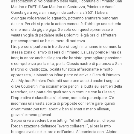
associazioni di volontariato della valle, il comune di Primiero San
Martino e l’APT di San Martino di Castrozza, Primiero e Vanoi.
Questa gara regala immagini da cartolina a 360°. I bikers,
ovunque volgeranno lo sguardo, potranno ammirare panorami
da urlo. Per chi si porta la action camera è d’obbligo una scheda
di memoria da giga e giga. Se solo con queste premesse è
venuta voglia di pedalare sulle Dolomiti, è già ora di affrettarsi
per accaparrarsi un bel numero di partenza.
I tre percorsi partono in tre diversi luoghi ma hanno in comune la
stessa zona di arrivo di Fiera di Primiero. La Easy prende il via da
Imer, in onore anche alla gara che ha visto germogliare passione
e competenza per la mtb, per la Classic nastro di partenza a San
Martino di Castrozza, località turistica affascinante e molto
apprezzata, la Marathon infine parte ed arriva a Fiera di Primiero.
Alla Mythos Primiero Dolomiti sono ben accetti anche i seguaci
di De Coubertin, ma sicuramente per chi si butta sui sentieri della
Marathon, una parte dei quali sono in comune con la Classic,
l’imperativo è classificarsi, e bene, non solo partecipare. C’è
insomma una vasta scelta di proposte con le tre gare, quindi
divertimento per tutti, sportivi ben allenati o meno allenati,
giovani e meno giovani.
Se poi si va a vedere bene tutti gli “effetti” collaterali, che poi
l’organizzazione definisce “eventi collaterali”, allora la mtb
bisogna averla nel cuore e nell’anima. Si comincia con l’Alpine