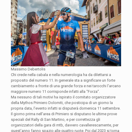
Massimo Debertolis
Chi crede nella cabala e nella numerologia ha da dilettarsi a
proposito del numero 11. In generale sta a significare un forte
cambiamento a fronte di una grande forza e nei tarocchi l’arcano
maggiore numero 11 corrisponde infatti alla “Forza”.
Ma nessuno di tali motivi ha ispirato il comitato organizzatore
della Mythos Primiero Dolomiti, che posticipa di un giorno la
propria data, l’evento infatti si disputerà domenica 11 settembre.
Il giorno prima nell’area di Primiero si disputano le ultime prove
speciali del Rally di San Martino, e per correttezza gli
organizzatori della gara di mtb, davvero cavallerescamente, per
quest’anno fanno spazio alle quattro ruote. Poi dal 2023 si torna