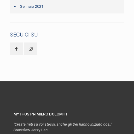
Gennaio 2021
SEGUICI SU:
MYTHOS PRIMIERO DOLOMITI
"Create miti su voi stessi, anche gli Dei hanno iniziato così."
Stanislaw Jerzy Lec